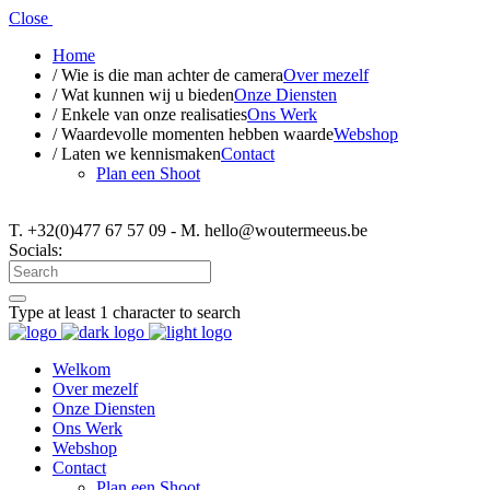
Close
Home
/ Wie is die man achter de camera
Over mezelf
/ Wat kunnen wij u bieden
Onze Diensten
/ Enkele van onze realisaties
Ons Werk
/ Waardevolle momenten hebben waarde
Webshop
/ Laten we kennismaken
Contact
Plan een Shoot
T. +32(0)477 67 57 09 - M. hello@woutermeeus.be
Socials:
Type at least 1 character to search
Welkom
Over mezelf
Onze Diensten
Ons Werk
Webshop
Contact
Plan een Shoot